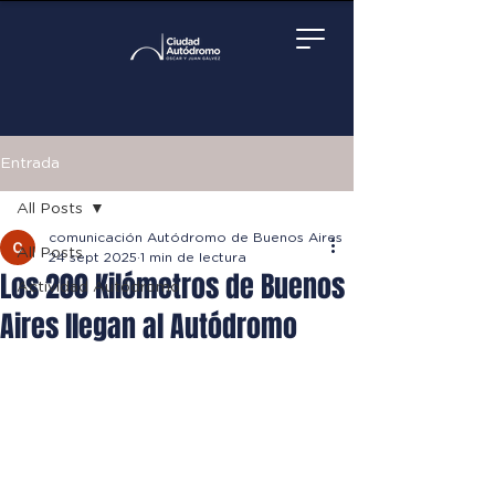
Entrada
All Posts
comunicación Autódromo de Buenos Aires
All Posts
24 sept 2025
1 min de lectura
Los 200 Kilómetros de Buenos
Actividad Autódromo
Aires llegan al Autódromo