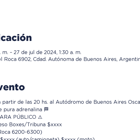
icación
 m. – 27 de jul de 2024, 1:30 a. m.
el Roca 6902, Cdad. Autónoma de Buenos Aires, Argenti
vento
 a partir de las 20 hs. al Autódromo de Buenos Aires Osc
 pura adrenalina 🏁  
ARA PÚBLICO ⚠️  
eso Boxes/Tribuna $xxxx
 Roca 6200-6300) 
 $xxxx (auto/camioneta) $xxxx (moto)  