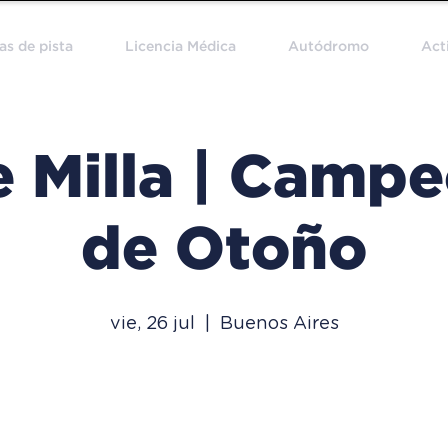
as de pista
Licencia Médica
Autódromo
Act
e Milla | Camp
de Otoño
vie, 26 jul
  |  
Buenos Aires