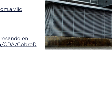
om.ar/lic
ngresando en
aca/CDA/CobroD