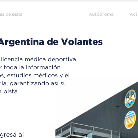
as de pista
Licencia Médica
Autódromo
Act
 Argentina de Volantes
 licencia médica deportiva
r toda la información
os, estudios médicos y el
la, garantizando así su
 pista.
gresá al