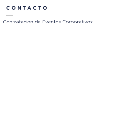
CONTACTO
Contratacion de Eventos Corporativos:
legales@ciudadautodromo.com
coordinacion_admin@ciudadautodromo.com
Consultas-Pruebas de pista:
SOCIAL